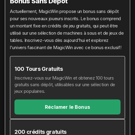
Bonus Sans Dépôt
Actuellement, MagicWin propose un bonus sans dépôt
pour ses nouveaux joueurs inscrits. Le bonus comprend
un montant fixe en crédits de jeu gratuits, qui peut être
utilisé sur une sélection de machines à sous et de jeux de
tables. Inscrivez-vous dès aujourd'hui et explorez
l'univers fascinant de MagicWin avec ce bonus exclusif!
100 Tours Gratuits
Inscrivez-vous sur MagicWin et obtenez 100 tours
gratuits sans dépôt, utilisables sur une sélection de
jeux populaires.
Réclamer le Bonus
200 crédits gratuits