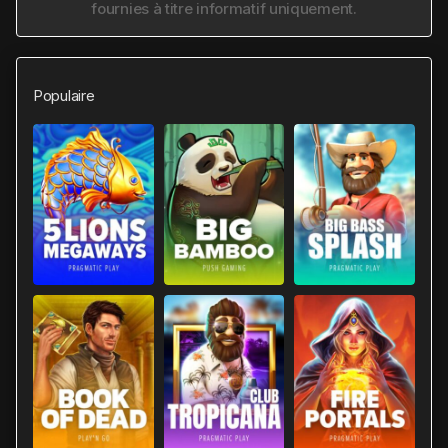
fournies à titre informatif uniquement.
Populaire