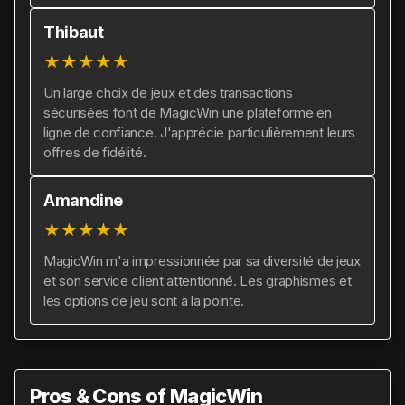
Thibaut
★
★
★
★
★
Un large choix de jeux et des transactions
sécurisées font de MagicWin une plateforme en
ligne de confiance. J'apprécie particulièrement leurs
offres de fidélité.
Amandine
★
★
★
★
★
MagicWin m'a impressionnée par sa diversité de jeux
et son service client attentionné. Les graphismes et
les options de jeu sont à la pointe.
Pros & Cons of MagicWin