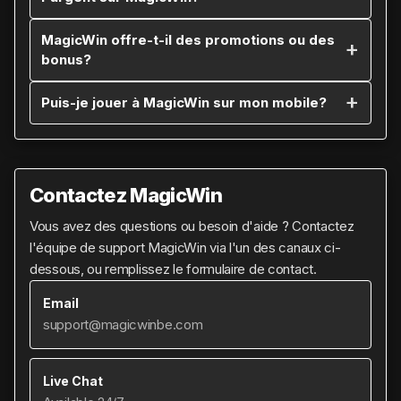
MagicWin offre-t-il des promotions ou des
bonus?
Puis-je jouer à MagicWin sur mon mobile?
Contactez MagicWin
Vous avez des questions ou besoin d'aide ? Contactez
l'équipe de support MagicWin via l'un des canaux ci-
dessous, ou remplissez le formulaire de contact.
Email
support@magicwinbe.com
Live Chat