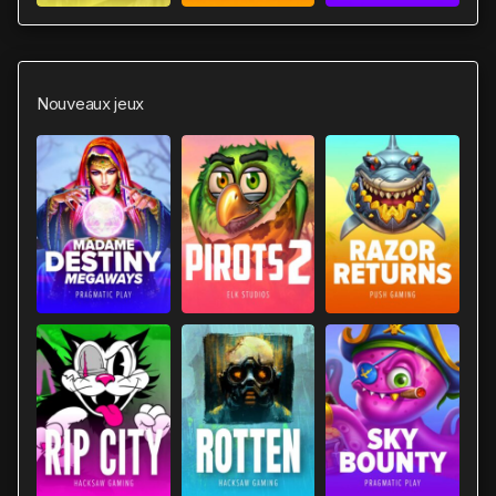
Nouveaux jeux