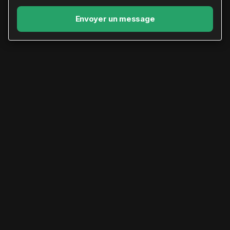
Envoyer un message