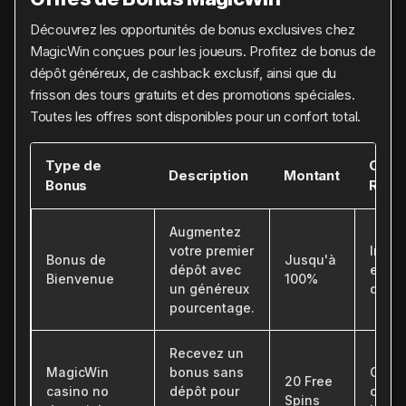
Découvrez les opportunités de bonus exclusives chez
MagicWin conçues pour les joueurs. Profitez de bonus de
dépôt généreux, de cashback exclusif, ainsi que du
frisson des tours gratuits et des promotions spéciales.
Toutes les offres sont disponibles pour un confort total.
Type de
Com
Description
Montant
Bonus
Récl
Augmentez
votre premier
Inscr
Bonus de
Jusqu'à
dépôt avec
et ef
Bienvenue
100%
un généreux
dépôt 
pourcentage.
Recevez un
MagicWin
bonus sans
Créez
20 Free
casino no
dépôt pour
compt
Spins