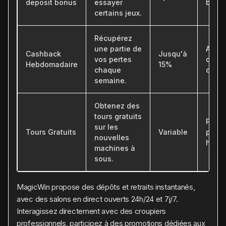
deposit bonus
essayer
bénéf
certains jeux.
Récupérez
une partie de
Active
Cashback
Jusqu'à
vos pertes
dans 
Hebdomadaire
15%
chaque
des p
semaine.
Obtenez des
tours gratuits
Parti
sur les
Tours Gratuits
Variable
promo
nouvelles
hebd
machines à
sous.
MagicWin propose des dépôts et retraits instantanés,
avec des salons en direct ouverts 24h/24 et 7j/7.
Interagissez directement avec des croupiers
professionnels, participez à des promotions dédiées aux